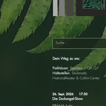
Dein Weg zu uns:
Parkhäuser
: Bauhaus / Q6 Q7
Haltestellen
: Strohmarkt,
Nationaltheater & Collini-Center
26. Sept. 2026
17:30
Die Dschungel-Show
DRAMA light