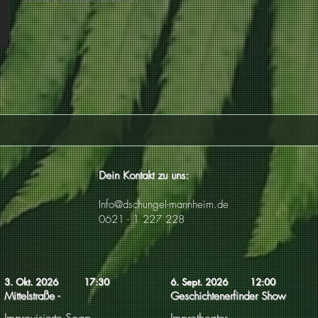
Dein Kontakt zu uns:
Info@dschungel-mannheim.de
0621 - 1 227 228
3. Okt. 2026
17:30
6. Sept. 2026
12:00
Mittelstraße -
Geschichtenerfinder Show
Improvisierte Soap
Improtheater