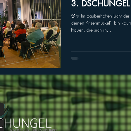
3. DSCHUNGEL
🌸✨ Im zauberhaften Licht der "
deinen Krisenmuskel". Ein Raum
Frauen, die sich in...