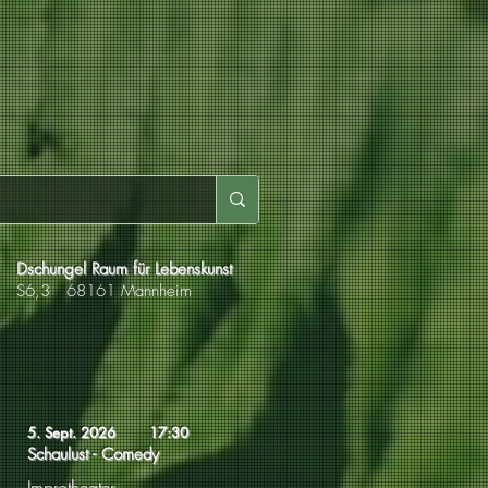
Dschungel Raum für Lebenskunst
S6,3 68161 Mannheim
5. Sept. 2026
17:30
Schaulust - Comedy
Improtheater