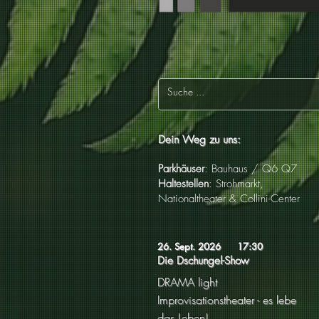
Dein Weg zu uns:
Parkhäuser
: Bauhaus / Q6 Q7
Haltestellen
: Strohmarkt,
Nationaltheater & Collini-Center
26. Sept. 2026
17:30
Die Dschungel-Show
DRAMA light
Improvisationstheater - es lebe
das Leben!