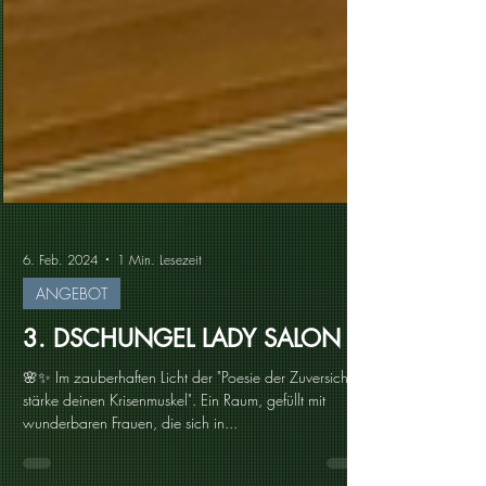
6. Feb. 2024
1 Min. Lesezeit
ANGEBOT
3. DSCHUNGEL LADY SALON
🌸✨ Im zauberhaften Licht der "Poesie der Zuversicht -
stärke deinen Krisenmuskel". Ein Raum, gefüllt mit
wunderbaren Frauen, die sich in...